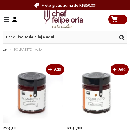
PULAR PARA O CONTEÚDO
Frete grátis acima de R$350,00!
0
0
itens
Lar
POMARETTO - ALBA
Add
Add
32
32
R$
00
R$
00
Por
Por