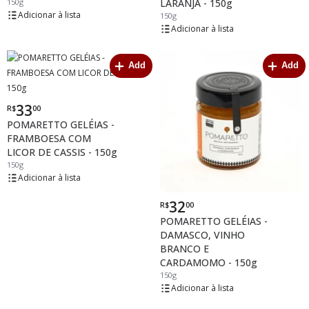
150g
LARANJA - 150g
lista
150g
lista
Add
Add
33
R$
00
Por
POMARETTO GELÉIAS -
FRAMBOESA COM
LICOR DE CASSIS - 150g
150g
lista
32
R$
00
Por
POMARETTO GELÉIAS -
DAMASCO, VINHO
BRANCO E
CARDAMOMO - 150g
150g
lista