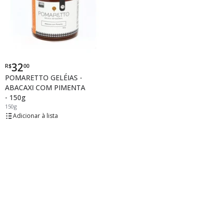
32
R$
00
Por
POMARETTO GELÉIAS -
ABACAXI COM PIMENTA
- 150g
150g
lista