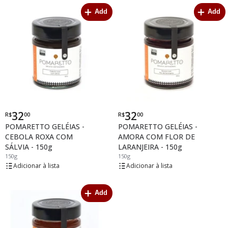
Add
Add
32
32
R$
00
R$
00
Por
Por
POMARETTO GELÉIAS -
POMARETTO GELÉIAS -
CEBOLA ROXA COM
AMORA COM FLOR DE
SÁLVIA - 150g
LARANJEIRA - 150g
150g
150g
lista
lista
Add