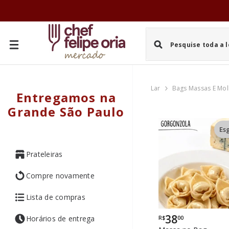
PULAR PARA O CONTEÚDO
Lar
Bags Massas E Mo
Entregamos na
Grande São Paulo
Es
Prateleiras
Compre novamente
Lista de compras
38
R$
00
Horários de entrega
Por