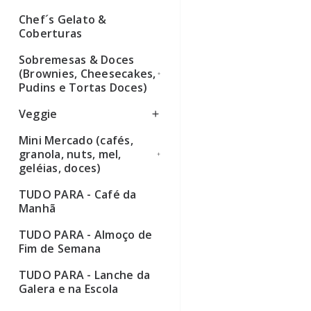
Chef´s Gelato &
Ver todos
Coberturas
Sobremesas & Doces
(Brownies, Cheesecakes,
Pudins e Tortas Doces)
Veggie
Ver todos
Mini Mercado (cafés,
Ver todos
granola, nuts, mel,
geléias, doces)
TUDO PARA - Café da
Ver todos
Manhã
TUDO PARA - Almoço de
Fim de Semana
TUDO PARA - Lanche da
Galera e na Escola