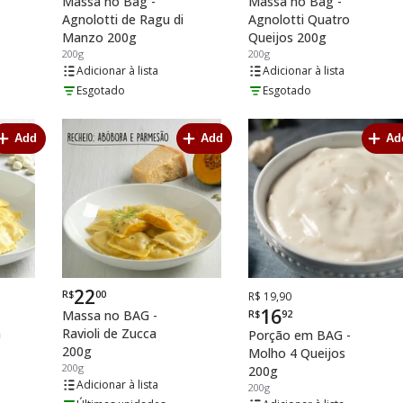
Massa no Bag -
Massa no Bag -
Agnolotti de Ragu di
Agnolotti Quatro
Manzo 200g
Queijos 200g
200g
200g
lista
lista
Esgotado
Esgotado
Add
Add
Ad
22
R$
00
Por
De
Por
R$ 19,90
16
Massa no BAG -
R$
92
a
Ravioli de Zucca
Porção em BAG -
200g
Molho 4 Queijos
200g
200g
lista
200g