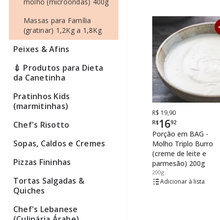
molho (microondas) 400g
Massas para Família
(gratinar) 1,2Kg a 1,8Kg
Peixes & Afins
💉 Produtos para Dieta
da Canetinha
Pratinhos Kids
(marmitinhas)
De
Por
R$ 19,90
16
R$
92
Chef's Risotto
Porção em BAG -
Sopas, Caldos e Cremes
Molho Triplo Burro
(creme de leite e
Pizzas Fininhas
parmesão) 200g
200g
Tortas Salgadas &
lista
Quiches
Chef's Lebanese
(Culinária Árabe)