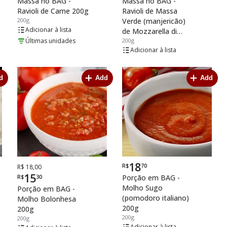
Massa no BAG -
Massa no BAG -
Ravioli de Carne 200g
Ravioli de Massa
200g
Verde (manjericão)
lista
de Mozzarella di
Últimas unidades
Bufala 200g
200g
lista
d
Add
Add
18
R$
70
De
Por
Por
R$ 18,00
15
R$
30
Porção em BAG -
Molho Sugo
Porção em BAG -
(pomodoro italiano)
Molho Bolonhesa
200g
200g
200g
200g
lista