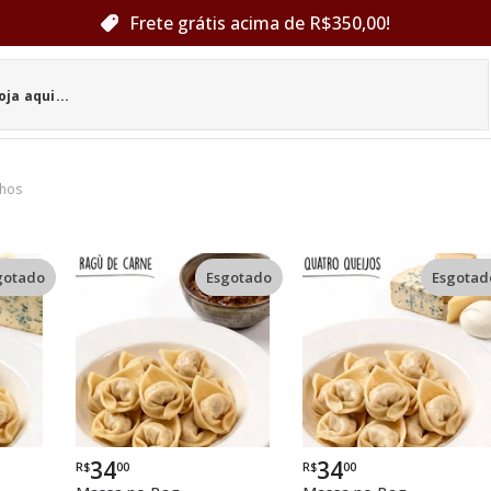
Frete grátis acima de R$350,00!
lhos
gotado
Esgotado
Esgotad
34
34
R$
00
R$
00
Por
Por