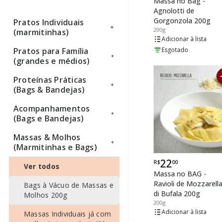
Massa no Bag -
Agnolotti de
Gorgonzola 200g
Pratos Individuais
200g
(marmitinhas)
lista
Esgotado
Pratos para Família
Ver todos
(grandes e médios)
Proteínas Práticas
Ver todos
(Bags & Bandejas)
Acompanhamentos
Ver todos
(Bags e Bandejas)
Massas & Molhos
Ver todos
(Marmitinhas e Bags)
22
R$
00
Por
Ver todos
Massa no BAG -
Ravioli de Mozzarell
Bags à Vácuo de Massas e
di Bufala 200g
Molhos 200g
200g
lista
Massas Individuais já com