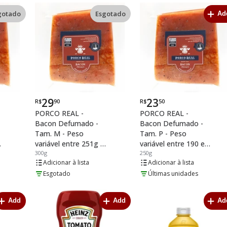
gotado
Esgotado
Ad
29
23
R$
90
R$
50
Por
Por
PORCO REAL -
PORCO REAL -
Bacon Defumado -
Bacon Defumado -
Tam. M - Peso
Tam. P - Peso
variável entre 251g e
variável entre 190 e
300g
300g
250g
250g
lista
lista
Esgotado
Últimas unidades
Add
Add
Ad