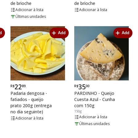
de brioche
de brioche
lista
lista
Últimas unidades
d
Add
Add
22
35
R$
89
R$
00
Por
Por
Padaria dengosa -
PARDINHO - Queijo
fatiados - queijo
Cuesta Azul - Cunha
prato 200g (entrega
com 150g
no dia seguinte)
150g
lista
lista
Últimas unidades