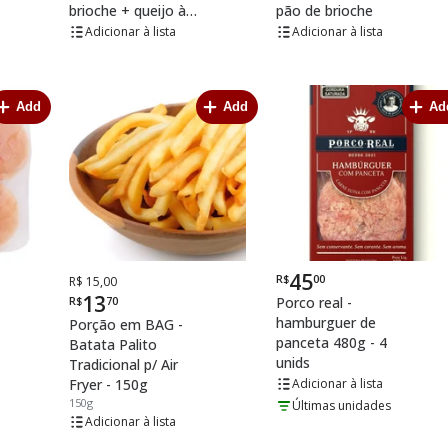
brioche + queijo à
pão de brioche
escolha
lista
lista
Add
Add
Ad
45
R$
00
De
Por
Por
R$ 15,00
13
R$
70
Porco real -
hamburguer de
Porção em BAG -
panceta 480g - 4
Batata Palito
unids
Tradicional p/ Air
Fryer - 150g
lista
150g
Últimas unidades
lista