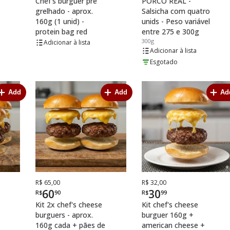
Chef's burguer pré
PORCO REAL -
grelhado - aprox.
Salsicha com quatro
160g (1 unid) -
unids - Peso variável
protein bag red
entre 275 e 300g
300g
lista
lista
Esgotado
Add
Add
Ad
De
Por
De
Por
R$ 65,00
R$ 32,00
60
30
R$
90
R$
99
Kit 2x chef's cheese
Kit chef's cheese
burguers - aprox.
burguer 160g +
160g cada + pães de
american cheese +