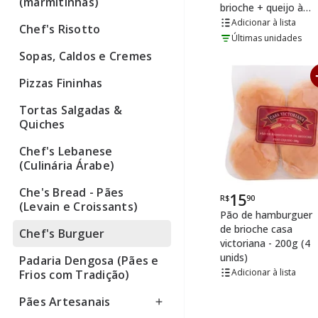
(marmitinhas)
brioche + queijo à
escolha
lista
Chef's Risotto
Últimas unidades
Sopas, Caldos e Cremes
Pizzas Fininhas
Tortas Salgadas &
Quiches
Chef's Lebanese
(Culinária Árabe)
Che's Bread - Pães
15
R$
90
Por
(Levain e Croissants)
Pão de hamburguer
de brioche casa
Chef's Burguer
victoriana - 200g (4
unids)
Padaria Dengosa (Pães e
lista
Frios com Tradição)
Pães Artesanais