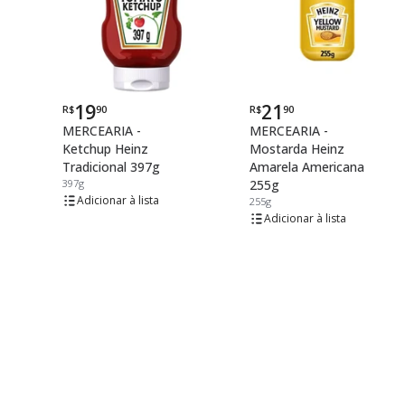
19
21
R$
90
R$
90
Por
Por
MERCEARIA -
MERCEARIA -
Ketchup Heinz
Mostarda Heinz
Tradicional 397g
Amarela Americana
397g
255g
lista
255g
lista