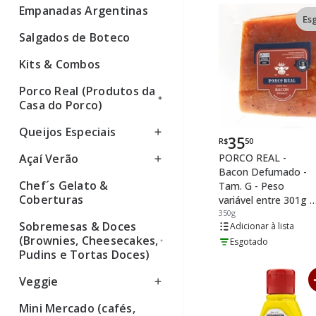
Empanadas Argentinas
Ver todos
Es
Salgados de Boteco
Kits & Combos
Porco Real (Produtos da
Casa do Porco)
Queijos Especiais
Ver todos
35
R$
50
Por
Açaí Verão
PORCO REAL -
Ver todos
Bacon Defumado -
Chef´s Gelato &
Ver todos
Tam. G - Peso
Coberturas
variável entre 301g e
350g
350g
Sobremesas & Doces
lista
(Brownies, Cheesecakes,
Esgotado
Pudins e Tortas Doces)
Veggie
Ver todos
Mini Mercado (cafés,
Ver todos