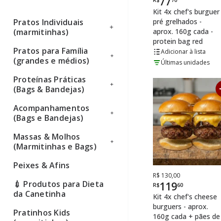
77
Kit 4x chef's burguer
pré grelhados -
Pratos Individuais
aprox. 160g cada -
(marmitinhas)
protein bag red
Pratos para Família
Ver todos
lista
(grandes e médios)
Últimas unidades
Proteínas Práticas
Ver todos
(Bags & Bandejas)
Acompanhamentos
Ver todos
(Bags e Bandejas)
Massas & Molhos
Ver todos
(Marmitinhas e Bags)
Peixes & Afins
Ver todos
De
Por
R$ 130,00
💉 Produtos para Dieta
119
R$
60
da Canetinha
Kit 4x chef's cheese
burguers - aprox.
Pratinhos Kids
160g cada + pães de