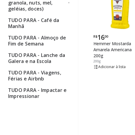
granola, nuts, mel,
geléias, doces)
TUDO PARA - Café da
Ver todos
Manhã
16
R$
00
TUDO PARA - Almoço de
Por
Fim de Semana
Hemmer Mostarda
Amarela Americana
TUDO PARA - Lanche da
200g
Galera e na Escola
200g
lista
TUDO PARA - Viagens,
Férias e Airbnb
TUDO PARA - Impactar e
Impressionar