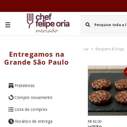
PULAR PARA O CONTEÚDO
Lar
Burguers & Dogs
Entregamos na
Grande São Paulo
Prateleiras
Compre novamente
Lista de compras
Horários de entrega
De
Por
R$ 92,00
R$
70