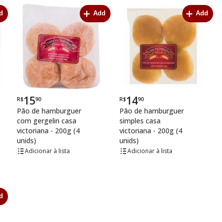
d
Add
Add
15
14
R$
90
R$
90
Por
Por
Pão de hamburguer
Pão de hamburguer
com gergelin casa
simples casa
victoriana - 200g (4
victoriana - 200g (4
unids)
unids)
lista
lista
d