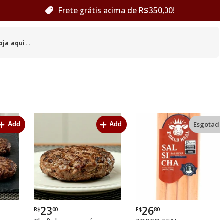
Frete grátis acima de R$350,00!
Esgotad
Add
Add
23
26
R$
00
R$
80
Por
Por