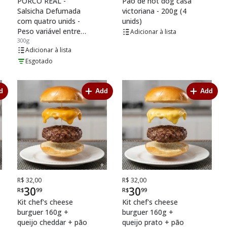
PORCO REAL -
Pão de hot dog casa
Salsicha Defumada
victoriana - 200g (4
com quatro unids -
unids)
Peso variável entre
lista
275 e 300g
300g
lista
Esgotado
d
Add
Add
De
Por
De
Por
R$ 32,00
R$ 32,00
30
30
R$
99
R$
99
Kit chef's cheese
Kit chef's cheese
burguer 160g +
burguer 160g +
queijo cheddar + pão
queijo prato + pão