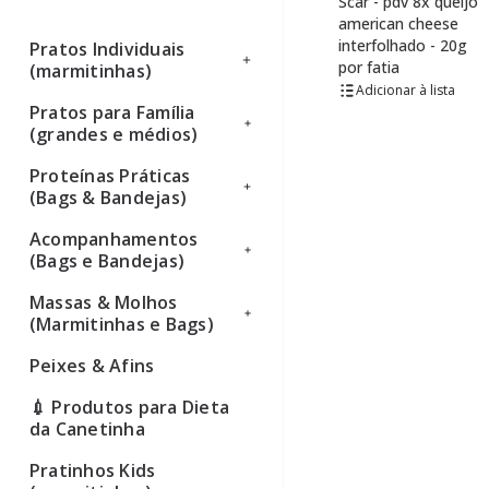
Scar - pdv 8x queijo
american cheese
interfolhado - 20g
Pratos Individuais
por fatia
(marmitinhas)
lista
Pratos para Família
Ver todos
(grandes e médios)
Proteínas Práticas
Ver todos
(Bags & Bandejas)
Acompanhamentos
Ver todos
(Bags e Bandejas)
Massas & Molhos
Ver todos
(Marmitinhas e Bags)
Peixes & Afins
Ver todos
💉 Produtos para Dieta
da Canetinha
Pratinhos Kids