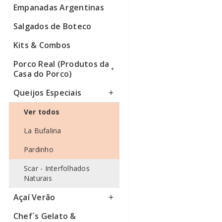
Empanadas Argentinas
Ver todos
Salgados de Boteco
Kits & Combos
Porco Real (Produtos da
Casa do Porco)
Queijos Especiais
Ver todos
Ver todos
La Bufalina
Pardinho
Scar - Interfolhados
Naturais
Açaí Verão
Chef´s Gelato &
Ver todos