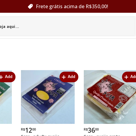
Frete grátis acima de R$350,00!
Add
Add
Ad
12
36
R$
00
R$
00
Por
Por