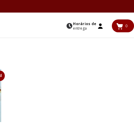
Horários de
0
0
entrega
ENTRAR
iten
d