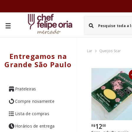
PULAR PARA O CONTEÚDO
Lar
Queijos Scar
Entregamos na
Grande São Paulo
Prateleiras
Compre novamente
Lista de compras
12
R$
00
Horários de entrega
Por