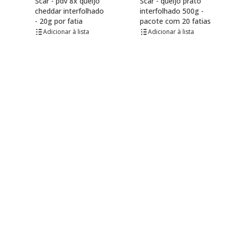
Scar - pdv 8x queijo
Scar - queijo prato
cheddar interfolhado
interfolhado 500g -
- 20g por fatia
pacote com 20 fatias
lista
lista