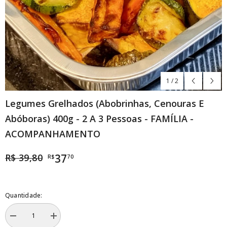
1
/
2
Legumes Grelhados (abobrinhas, Cenouras E
Abóboras) 400g - 2 A 3 Pessoas - FAMÍLIA -
ACOMPANHAMENTO
R$ 39,80
37
R$
70
Quantidade:
Diminuir
Aumentar
a
a