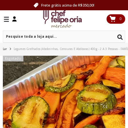
PULAR PARA O CONTEÚDO
Frete grátis acima de R$350,00!
0
0
itens
Lar
Legumes Grelhados (abobrinhas, Cenouras E Abóboras) 400g - 2 A 3 Pessoas - 
Esgotado