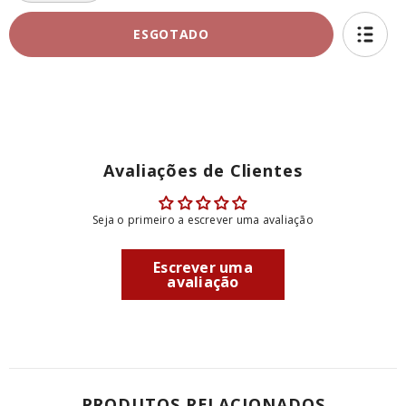
quantidade
quantidade
de
de
ESGOTADO
Legumes
Legumes
Grelhados
Grelhados
(abobrinhas,
(abobrinhas,
cenouras
cenouras
e
e
abóboras)
abóboras)
400g
400g
-
-
2
2
a
a
Avaliações de Clientes
3
3
pessoas
pessoas
-
-
FAMÍLIA
FAMÍLIA
Seja o primeiro a escrever uma avaliação
-
-
ACOMPANHAMENTO
ACOMPANHAMENTO
Escrever uma
avaliação
PRODUTOS RELACIONADOS