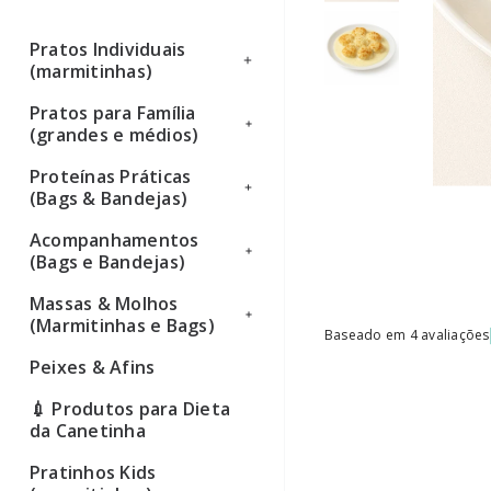
Pratos Individuais
(marmitinhas)
Pratos para Família
Ver todos
(grandes e médios)
Proteínas Práticas
Ver todos
(Bags & Bandejas)
Acompanhamentos
Ver todos
(Bags e Bandejas)
Massas & Molhos
Ver todos
(Marmitinhas e Bags)
Baseado em 4 avaliações
Peixes & Afins
Ver todos
💉 Produtos para Dieta
da Canetinha
Pratinhos Kids