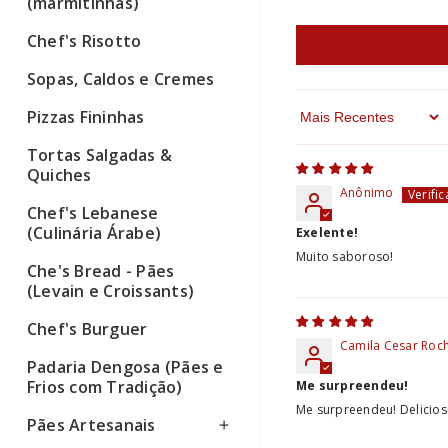
(marmitinhas)
Chef's Risotto
Sopas, Caldos e Cremes
Pizzas Fininhas
Sort By
Tortas Salgadas &
Quiches
Anônimo
Chef's Lebanese
(Culinária Árabe)
Exelente!
Muito saboroso!
Che's Bread - Pães
(Levain e Croissants)
Chef's Burguer
Camila Cesar Roc
Padaria Dengosa (Pães e
Frios com Tradição)
Me surpreendeu!
Me surpreendeu! Delicios
Pães Artesanais