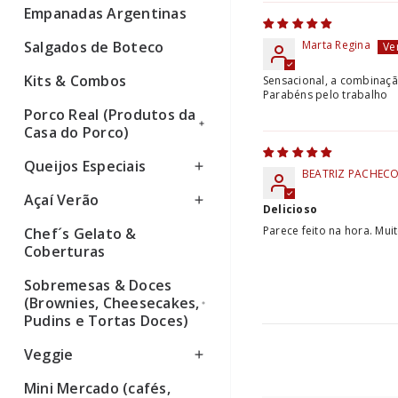
Empanadas Argentinas
Ver todos
Marta Regina
Salgados de Boteco
Kits & Combos
Sensacional, a combinaç
Parabéns pelo trabalho
Porco Real (Produtos da
Casa do Porco)
Queijos Especiais
Ver todos
BEATRIZ PACHEC
Açaí Verão
Ver todos
Delicioso
Parece feito na hora. Mui
Chef´s Gelato &
Ver todos
Coberturas
Sobremesas & Doces
(Brownies, Cheesecakes,
Pudins e Tortas Doces)
Veggie
Ver todos
Mini Mercado (cafés,
Ver todos