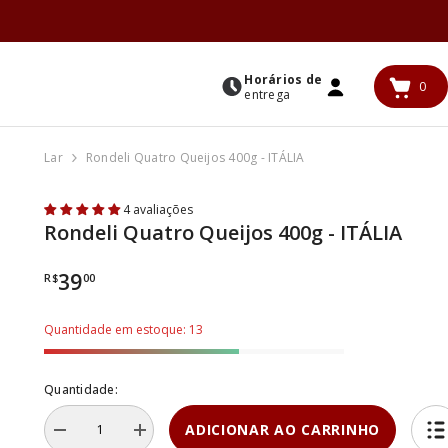
Horários de
0
0
entrega
ENTRAR
iten
Lar
Rondeli Quatro Queijos 400g - ITÁLIA
4 avaliações
Rondeli Quatro Queijos 400g - ITÁLIA
39
R$
00
Quantidade em estoque: 13
Quantidade:
ADICIONAR AO CARRINHO
Diminuir
Aumentar