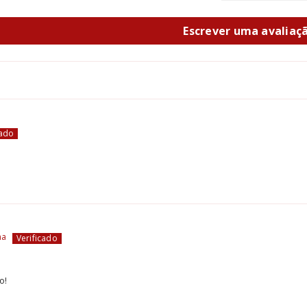
Escrever uma avaliaç
ha
o!