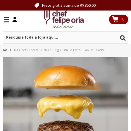
PULAR PARA O CONTEÚDO
Frete grátis acima de R$350,00!
0
0
itens
Lar
KIT Chef's Cheese Burguer 160g + Queijo Prato + Pão De Brioche