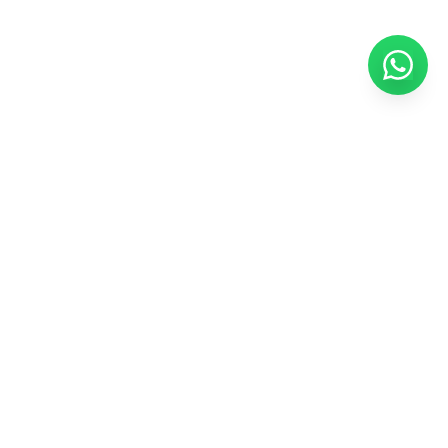
ASSINE NOSSA NEWSLETTER
Assine e receba promoções e novidades selecionadas para você!