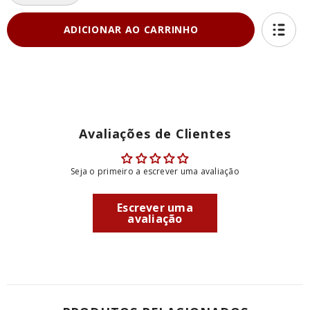
a
a
quantidade
quantidade
de
de
ADICIONAR AO CARRINHO
KIT
KIT
Chef&#39;s
Chef&#39;s
Cheese
Cheese
Burguer
Burguer
160g
160g
+
+
Queijo
Queijo
Prato
Prato
+
+
Pão
Pão
Avaliações de Clientes
de
de
Brioche
Brioche
Seja o primeiro a escrever uma avaliação
Escrever uma
avaliação