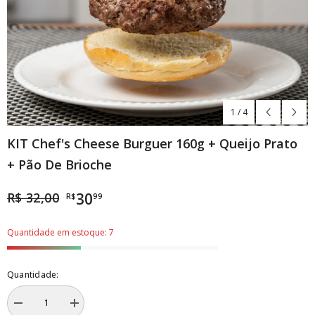
1
/
4
KIT Chef's Cheese Burguer 160g + Queijo Prato
+ Pão De Brioche
R$ 32,00
30
R$
99
Quantidade em estoque: 7
Quantidade:
Diminuir
Aumentar