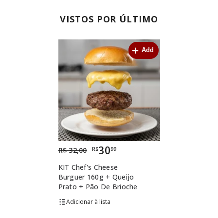
VISTOS POR ÚLTIMO
Add
30
R$
99
R$ 32,00
KIT Chef's Cheese
Burguer 160g + Queijo
Prato + Pão De Brioche
lista