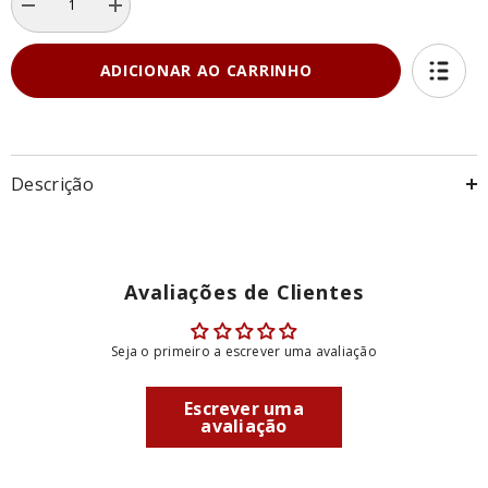
Diminuir
Aumentar
a
a
quantidade
quantidade
de
de
ADICIONAR AO CARRINHO
Kit
Kit
Copa
Copa
-
-
30
30
Mini
Mini
Empanadas
Empanadas
Veggie
Veggie
Descrição
(
(
5
5
sabores
sabores
)
)
Avaliações de Clientes
Seja o primeiro a escrever uma avaliação
Escrever uma
avaliação