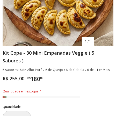
1
/
1
Kit Copa - 30 Mini Empanadas Veggie ( 5
Sabores )
5 sabores: 6 de Alho Poró / 6 de Queijo / 6 de Cebola / 6 de...
Ler Mais
R$ 255,00
180
R$
00
Quantidade em estoque: 1
Quantidade: