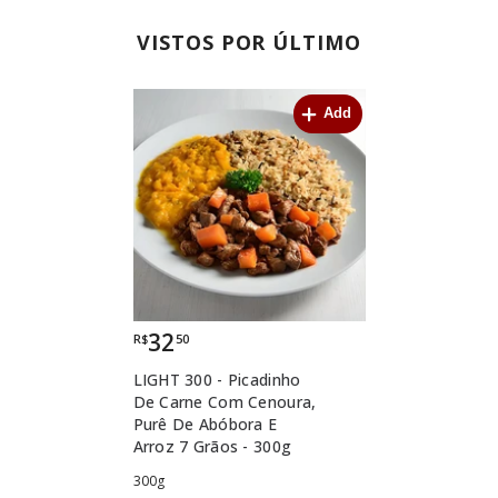
VISTOS POR ÚLTIMO
Add
32
R$
50
LIGHT 300 - Picadinho
De Carne Com Cenoura,
Purê De Abóbora E
Arroz 7 Grãos - 300g
300g