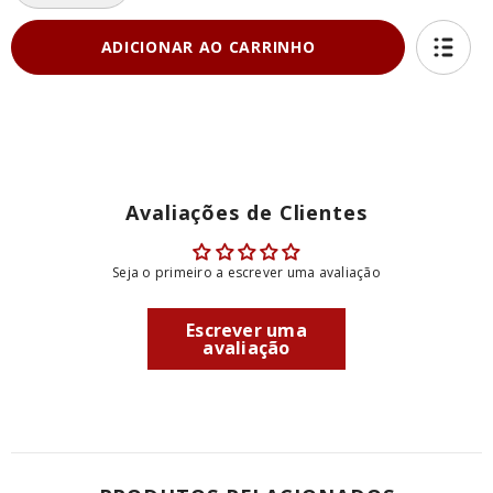
a
a
quantidade
quantidade
de
de
ADICIONAR AO CARRINHO
LIGHT
LIGHT
300
300
-
-
Picadinho
Picadinho
De
De
Carne
Carne
Com
Com
Cenoura,
Cenoura,
Purê
Purê
De
De
Avaliações de Clientes
Abóbora
Abóbora
e
e
Arroz
Arroz
7
7
Seja o primeiro a escrever uma avaliação
Grãos
Grãos
-
-
300g
300g
Escrever uma
avaliação