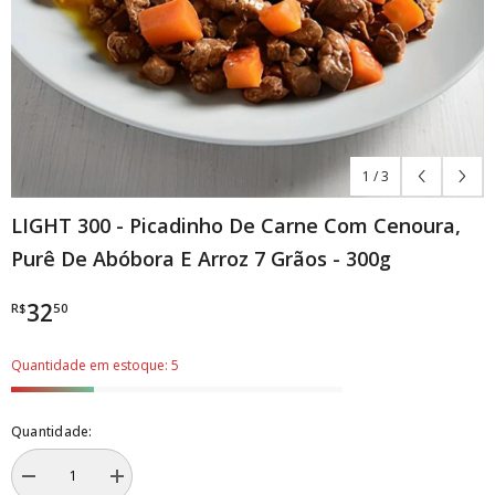
1
/
3
LIGHT 300 - Picadinho De Carne Com Cenoura,
Purê De Abóbora E Arroz 7 Grãos - 300g
32
R$
50
Quantidade em estoque: 5
Quantidade:
Diminuir
Aumentar