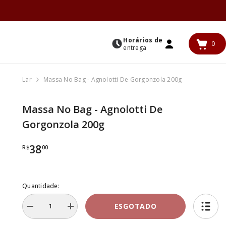
Horários de
0
0
entrega
ENTRAR
iten
Lar
Massa No Bag - Agnolotti De Gorgonzola 200g
Massa No Bag - Agnolotti De
Gorgonzola 200g
38
R$
00
Quantidade:
ESGOTADO
Diminuir
Aumentar
a
a
quantidade
quantidade