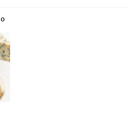
MO
ado