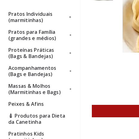
Pratos Individuais
(marmitinhas)
Pratos para Família
Ver todos
(grandes e médios)
Proteínas Práticas
Ver todos
(Bags & Bandejas)
Acompanhamentos
Ver todos
(Bags e Bandejas)
Massas & Molhos
Ver todos
(Marmitinhas e Bags)
Peixes & Afins
Ver todos
💉 Produtos para Dieta
da Canetinha
Pratinhos Kids