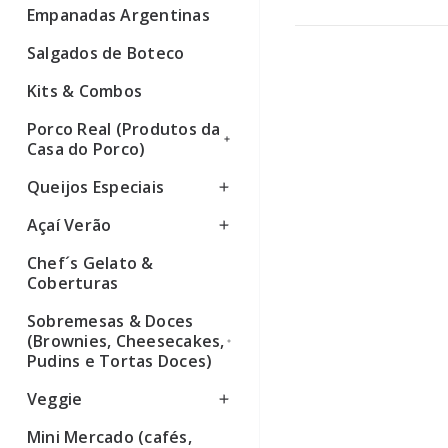
Empanadas Argentinas
Ver todos
Salgados de Boteco
Kits & Combos
Porco Real (Produtos da
Casa do Porco)
Queijos Especiais
Ver todos
Açaí Verão
Ver todos
Chef´s Gelato &
Ver todos
Coberturas
Sobremesas & Doces
(Brownies, Cheesecakes,
Pudins e Tortas Doces)
Veggie
Ver todos
Mini Mercado (cafés,
Ver todos