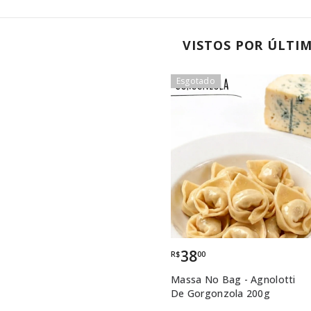
VISTOS POR ÚLTI
Esgotado
Esgot
38
R$
00
Massa No Bag - Agnolotti
De Gorgonzola 200g