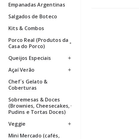
Empanadas Argentinas
Ver todos
Salgados de Boteco
Kits & Combos
Porco Real (Produtos da
Casa do Porco)
Queijos Especiais
Ver todos
Açaí Verão
Ver todos
Chef´s Gelato &
Ver todos
Coberturas
Sobremesas & Doces
(Brownies, Cheesecakes,
Pudins e Tortas Doces)
Veggie
Ver todos
Mini Mercado (cafés,
Ver todos