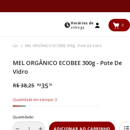
Horários de
0
0
entrega
ENTRAR
iten
Lar
MEL ORGÂNICO ECOBEE 300g - Pote De Vidro
MEL ORGÂNICO ECOBEE 300g - Pote De
Vidro
R$ 38,25
35
R$
70
Quantidade em estoque: 3
Quantidade:
ADICIONAR AO CARRINHO