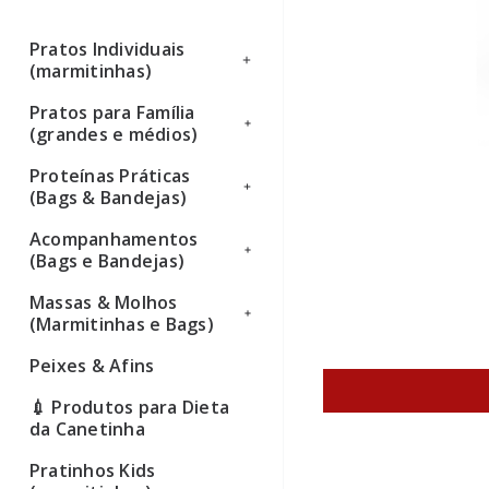
Pratos Individuais
(marmitinhas)
Pratos para Família
Ver todos
(grandes e médios)
Proteínas Práticas
Ver todos
(Bags & Bandejas)
Acompanhamentos
Ver todos
(Bags e Bandejas)
Massas & Molhos
Ver todos
(Marmitinhas e Bags)
Peixes & Afins
Ver todos
💉 Produtos para Dieta
da Canetinha
Pratinhos Kids