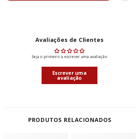
Fungui
Fungui
Secchi
Secchi
300g
300g
Avaliações de Clientes
Seja o primeiro a escrever uma avaliação
Escrever uma
avaliação
PRODUTOS RELACIONADOS