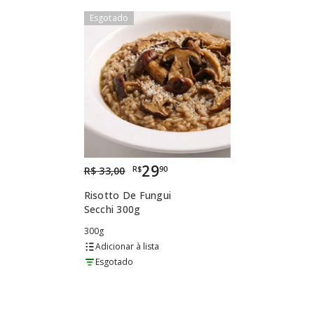
Esgotado
Esgotado
29
R$
90
R$ 33,00
Risotto De Fungui
Secchi 300g
300g
lista
Esgotado