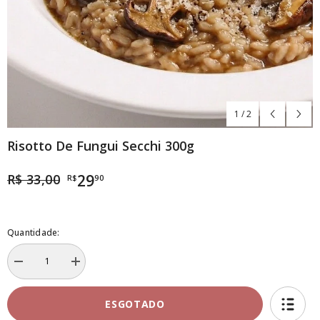
1
/
2
Risotto De Fungui Secchi 300g
R$ 33,00
29
R$
90
Quantidade:
Diminuir
Aumentar
a
a
quantidade
quantidade
de
de
ESGOTADO
Risotto
Risotto
de
de