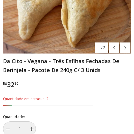
1
/
2
Da Cito - Vegana - Três Esfihas Fechadas De
Berinjela - Pacote De 240g C/ 3 Unids
32
R$
80
Quantidade em estoque: 2
Quantidade:
Diminuir
Aumentar