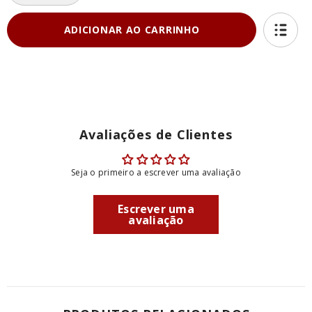
a
a
quantidade
quantidade
de
de
ADICIONAR AO CARRINHO
Da
Da
Cito
Cito
-
-
Vegana
Vegana
-
-
Três
Três
Esfihas
Esfihas
Fechadas
Fechadas
de
de
Berinjela
Berinjela
Avaliações de Clientes
-
-
Pacote
Pacote
de
de
240g
240g
Seja o primeiro a escrever uma avaliação
c/
c/
3
3
unids
unids
Escrever uma
avaliação