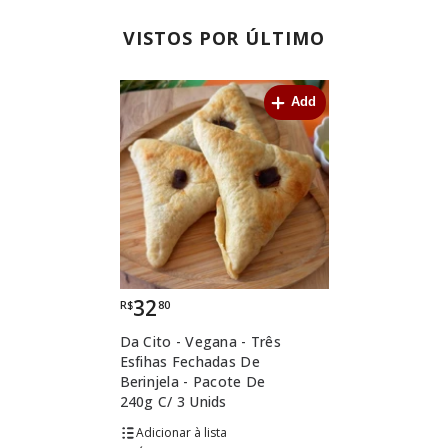
VISTOS POR ÚLTIMO
Add
32
R$
80
Da Cito - Vegana - Três
Esfihas Fechadas De
Berinjela - Pacote De
240g C/ 3 Unids
lista