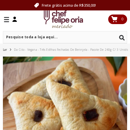
PULAR PARA O CONTEÚDO
Frete grátis acima de R$350,00!
0
0
itens
Lar
Da Cito - Vegana - Três Esfihas Fechadas De Berinjela - Pacote De 240g C/ 3 Unids