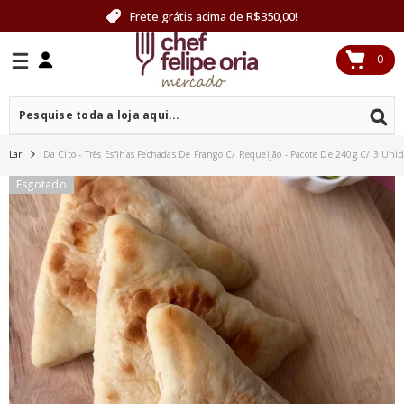
PULAR PARA O CONTEÚDO
Frete grátis acima de R$350,00!
0
0
itens
Lar
Da Cito - Três Esfihas Fechadas De Frango C/ Requeijão - Pacote De 240g C/ 3 Unid
Esgotado