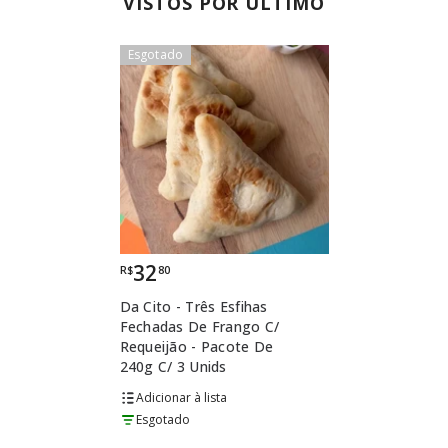
VISTOS POR ÚLTIMO
Esgotado
Esgotado
32
R$
80
Da Cito - Três Esfihas
Fechadas De Frango C/
Requeijão - Pacote De
240g C/ 3 Unids
lista
Esgotado