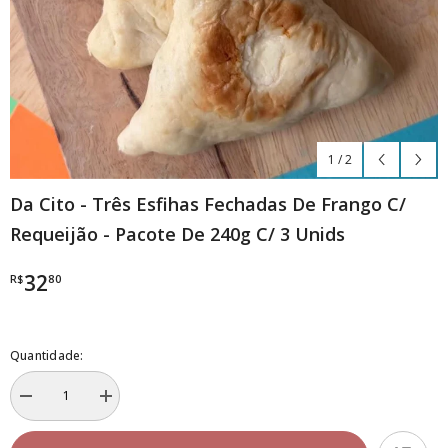
1
/
2
Da Cito - Três Esfihas Fechadas De Frango C/
Requeijão - Pacote De 240g C/ 3 Unids
32
R$
80
Quantidade:
Diminuir
Aumentar
a
a
quantidade
quantidade
de
de