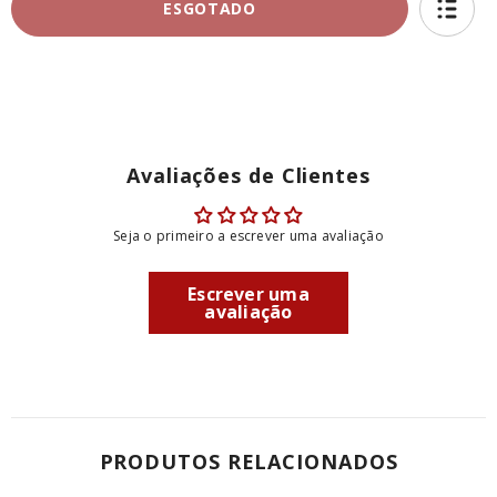
ESGOTADO
Da
Da
Cito
Cito
-
-
Três
Três
Esfihas
Esfihas
Fechadas
Fechadas
de
de
Frango
Frango
c/
c/
Requeijão
Requeijão
Avaliações de Clientes
-
-
Pacote
Pacote
de
de
240g
240g
Seja o primeiro a escrever uma avaliação
c/
c/
3
3
unids
unids
Escrever uma
avaliação
PRODUTOS RELACIONADOS