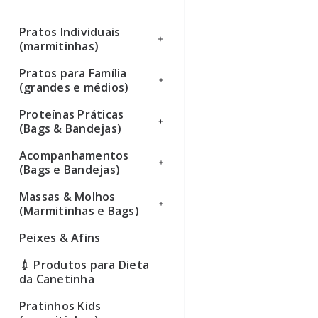
Pratos Individuais
(marmitinhas)
Pratos para Família
Ver todos
(grandes e médios)
Proteínas Práticas
Ver todos
(Bags & Bandejas)
Acompanhamentos
Ver todos
(Bags e Bandejas)
Massas & Molhos
Ver todos
(Marmitinhas e Bags)
Peixes & Afins
Ver todos
💉 Produtos para Dieta
da Canetinha
Pratinhos Kids