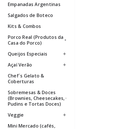
Empanadas Argentinas
Ver todos
Salgados de Boteco
Kits & Combos
Porco Real (Produtos da
Casa do Porco)
Queijos Especiais
Ver todos
Açaí Verão
Ver todos
Chef´s Gelato &
Ver todos
Coberturas
Sobremesas & Doces
(Brownies, Cheesecakes,
Pudins e Tortas Doces)
Veggie
Ver todos
Mini Mercado (cafés,
Ver todos