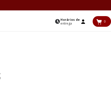
Horários de
0
0
entrega
ENTRAR
iten
A
U